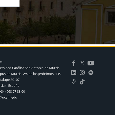
AM
ersidad Católica San Antonio de Murcia
us de Murcia, Av. de los Jerónimos, 135,
alupe 30107
cia) - España
+34) 968 27 88 00
o@ucam.edu