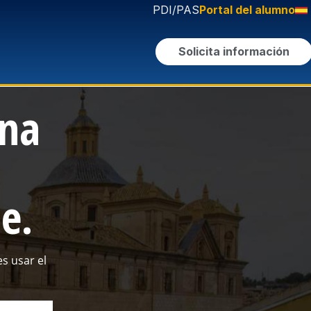
PDI/PAS
Portal del alumno
Solicita información
ina
e.
s usar el