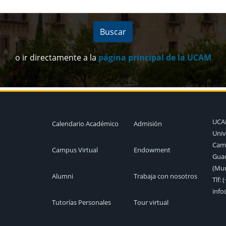
o ir directamente a la
página principal de la UCAM
UC
Calendario Académico
Admisión
Univ
Camp
Campus Virtual
Endowment
Guad
(Mur
Alumni
Trabaja con nosotros
Tlf:
(
inf
Tutorías Personales
Tour virtual