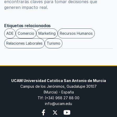
encontrarás claves para tomar decisiones que 
generen impacto real.
Etiquetas relacionadas
ADE
Comercio
Marketing
Recursos Humanos
Relaciones Laborales
Turismo
UCAM Universidad Católica San Antonio de Murcia
Campus de los Jerónimos, Guadalupe 30107
(Murcia) - España
Tlf: (+34) 968 27 88 00
info@ucam.edu