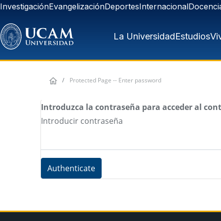
Pasar al contenido principal
Investigación
Evangelización
Deportes
Internacional
Docenci
La Universidad
Estudios
Vi
Protected Page -- Enter password
Introduzca la contraseña para acceder al con
Introducir contraseña