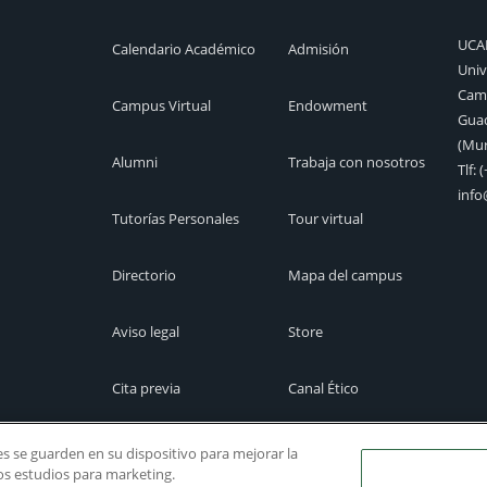
UC
Calendario Académico
Admisión
Univ
Camp
Campus Virtual
Endowment
Guad
(Mur
Alumni
Trabaja con nosotros
Tlf:
(
inf
Tutorías Personales
Tour virtual
Directorio
Mapa del campus
Aviso legal
Store
Cita previa
Canal Ético
ies se guarden en su dispositivo para mejorar la
ros estudios para marketing.