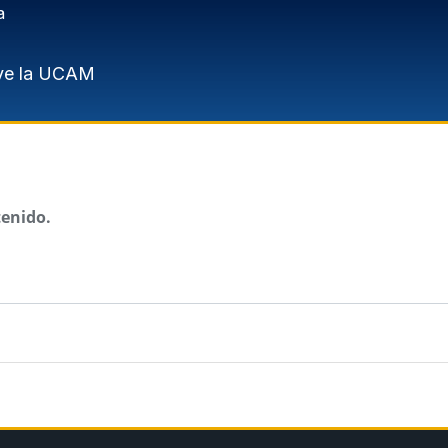
a
ve la UCAM
tenido.