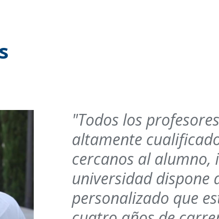
s
"Todos los profesores
altamente cualificad
cercanos al alumno, i
universidad dispone 
personalizado que est
cuatro años de carre