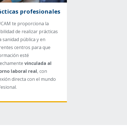
ácticas profesionales
Grupos reducid
UCAM te proporciona la
Gracias a los grupos 
bilidad de realizar prácticas
podrás disfrutar de 
a sanidad pública y en
formación más pers
erentes centros para que
y una
atención indiv
formación esté
por parte del profeso
rechamente
vinculada
al
que repercutirá posi
orno laboral
real
, con
en tu rendimiento y e
exión directa con el mundo
experiencia laboral.
esional.