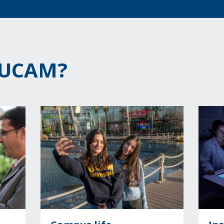
a UCAM?
Image
Image