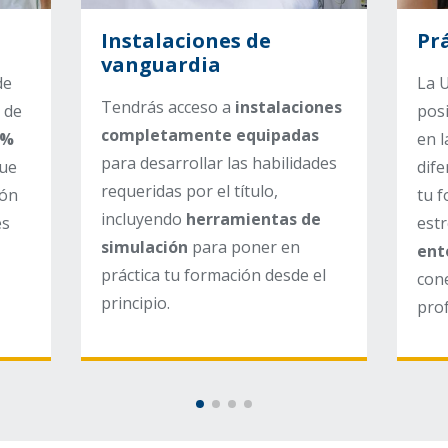
Instalaciones de
Pr
vanguardia
de
La 
Tendrás acceso a
instalaciones
 de
posi
completamente equipadas
5%
en l
para desarrollar las habilidades
que
dif
requeridas por el título,
ión
tu 
incluyendo
herramientas de
es
est
simulación
para poner en
ent
práctica tu formación desde el
con
principio.
prof