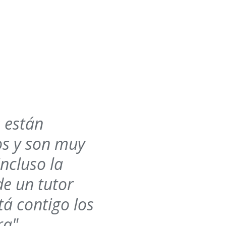
 están
os y son muy
ncluso la
de un tutor
á contigo los
ra".