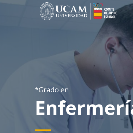
Pasar
al
contenido
principal
*Grado en
Enfermerí