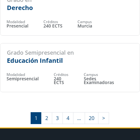
Derecho
Modalidad
Créditos
Campus
Presencial
240 ECTS
Murcia
Grado Semipresencial en
Educación Infantil
Modalidad
Créditos
Campus
Semipresencial
240
Sedes
ECTS
Examinadoras
1
2
3
4
...
20
>