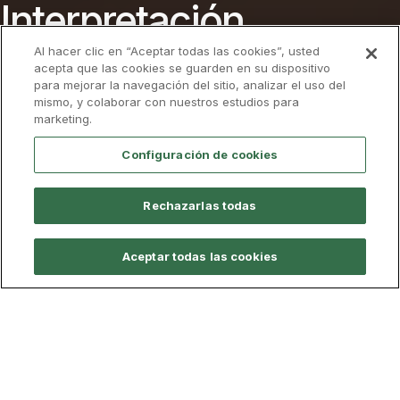
Interpretación
Al hacer clic en “Aceptar todas las cookies”, usted
en
Murcia
acepta que las cookies se guarden en su dispositivo
para mejorar la navegación del sitio, analizar el uso del
Admisión
Descarga el folleto
mismo, y colaborar con nuestros estudios para
marketing.
Configuración de cookies
Información general
Plan de Estudios
Profesorado
Cali
Rechazarlas todas
Presencial
Modalidad
240 ECTS
Nº de créditos
Aceptar todas las cookies
60
Plazas
Murcia
Campus
93,33 €/ECTS
Más información sobre tasas
Tasa académica
5.600 €/Curso
5.900 € No-UE
4 cursos
Duración