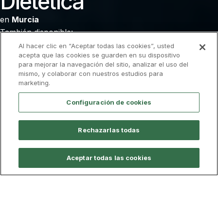
Dietética
en
Murcia
También disponible:
Madrid
Al hacer clic en “Aceptar todas las cookies”, usted
acepta que las cookies se guarden en su dispositivo
para mejorar la navegación del sitio, analizar el uso del
Admisión
Descarga el folleto
mismo, y colaborar con nuestros estudios para
marketing.
Configuración de cookies
Información general
Plan de Estudios
Profesorado
FP a
Rechazarlas todas
Presencial
Modalidad
240 ECTS
Nº de créditos
Aceptar todas las cookies
80
Plazas
Murcia
Campus
91,50 €/ECTS
Más información sobre tasas
Tasa académica
5.490 €/Curso