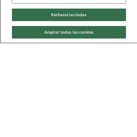
Salidas profesionales
Rechazarlas todas
Aceptar todas las cookies
Perfil del estudiante
¿Por qué la UCAM?
Solicita información
Instalaciones