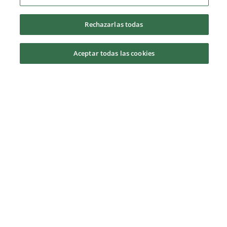
Salidas profesionales
Rechazarlas todas
Aceptar todas las cookies
Perfil del estudiante
¿Por qué la UCAM?
Solicita información
Instalaciones