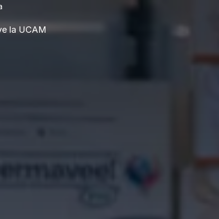
a
ve la UCAM