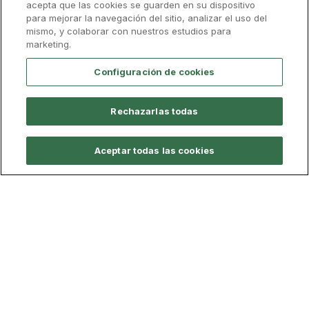
acepta que las cookies se guarden en su dispositivo
para mejorar la navegación del sitio, analizar el uso del
Admisión
Descarga el folleto
mismo, y colaborar con nuestros estudios para
marketing.
Configuración de cookies
Información general
Plan de Estudios
Profesorado
Cali
Rechazarlas todas
Presencial
Modalidad
240 ECTS
Nº de créditos
Aceptar todas las cookies
60
Plazas
Murcia
Campus
130,83 €/ECTS.
Más información sobre tasas
Tasa académica
7.850 €/Curso
8.100 € No-UE
4 cursos
Duración
Español
Idioma