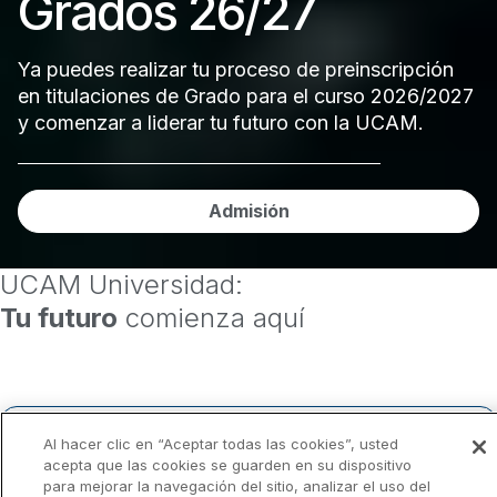
Grados 26/27
La UCAM repite en el
ranking QS de las
Ya puedes realizar tu proceso de preinscripción
en titulaciones de Grado para el curso 2026/2027
mejores
y comenzar a liderar tu futuro con la UCAM.
universidades del
Admisión
mundo
UCAM Universidad:
El ranking universitario más valorado del mundo
Tu futuro
comienza aquí
ha evaluado en su edición de 2027 a 8.808
instituciones de educación superior, de las que ha
seleccionado solo a 1.504, entre ellas, la
Universidad Católica de Murcia
Al hacer clic en “Aceptar todas las cookies”, usted
acepta que las cookies se guarden en su dispositivo
Ver todos los estudios
para mejorar la navegación del sitio, analizar el uso del